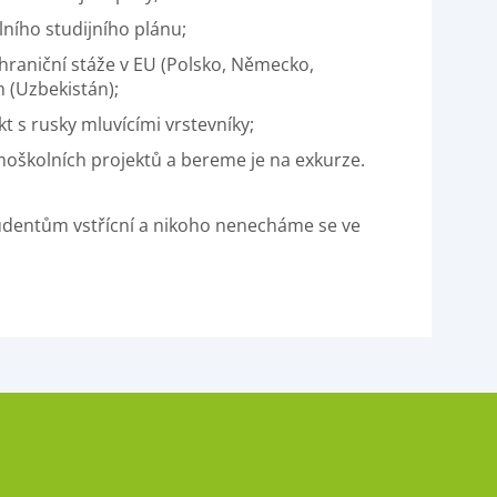
ího studijního plánu;
raniční stáže v EU (Polsko, Německo,
h (Uzbekistán);
s rusky mluvícími vrstevníky;
oškolních projektů a bereme je na exkurze.
udentům vstřícní a nikoho nenecháme se ve