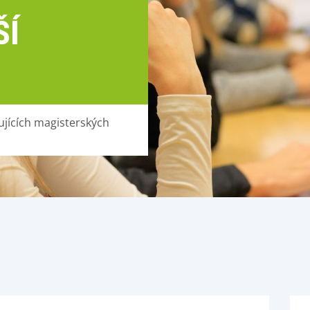
ŠÍ
ujících magisterských