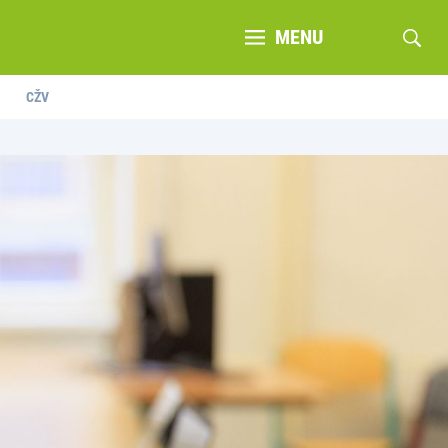
MENU
CŽV