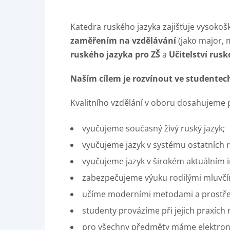
Katedra ruského jazyka zajišťuje vysoko
zaměřením na vzdělávání
(jako major, 
ruského jazyka pro ZŠ
a
Učitelství rus
Naším cílem je rozvínout ve studentech
Kvalitního vzdělání v oboru dosahujeme 
vyučujeme současný živý ruský jazyk;
vyučujeme jazyk v systému ostatních rus
vyučujeme jazyk v širokém aktuálním 
zabezpečujeme výuku rodilými mluvčími
učíme moderními metodami a prostře
studenty provázíme při jejich praxích 
pro všechny předměty máme elektronic