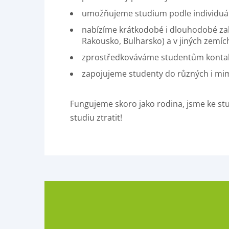
umožňujeme studium podle individuáln
nabízíme krátkodobé i dlouhodobé zah
Rakousko, Bulharsko) a v jiných zemíc
zprostředkováváme studentům kontakt 
zapojujeme studenty do různých i mim
Fungujeme skoro jako rodina, jsme ke st
studiu ztratit!