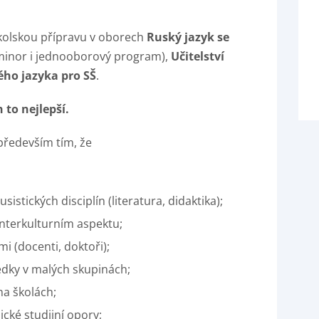
školskou přípravu v oborech
Ruský jazyk se
minor i jednooborový program),
Učitelství
kého jazyka pro SŠ
.
 to nejlepší.
především tím, že
istických disciplín (literatura, didaktika);
interkulturním aspektu;
 (docenti, doktoři);
dky v malých skupinách;
na školách;
ké studijní opory;