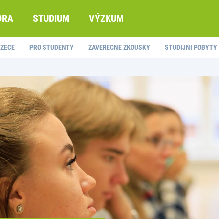
DRA
STUDIUM
VÝZKUM
AZEČE
PRO STUDENTY
ZÁVĚREČNÉ ZKOUŠKY
STUDIJNÍ POBYTY